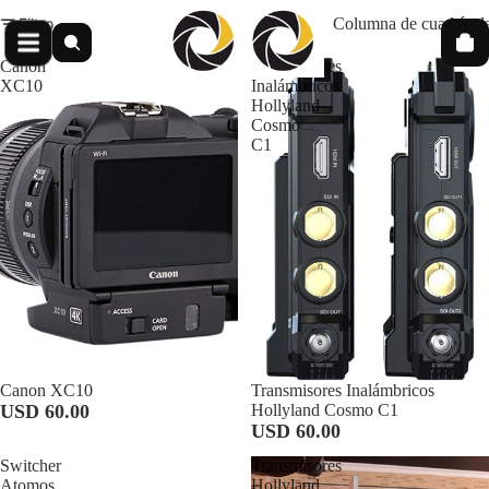
Filtro
Columna de cuadrícul
Canon
Transmisores
XC10
Inalámbricos
Hollyland
Cosmo
C1
Canon XC10
Transmisores Inalámbricos
USD 60.00
Hollyland Cosmo C1
USD 60.00
Switcher
Transmisores
Atomos
Hollyland