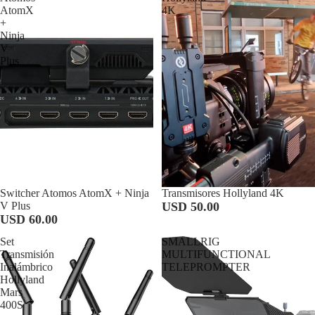
AtomX
4K
+
Ninja
V
Plus
Switcher Atomos AtomX + Ninja
Transmisores Hollyland 4K
V Plus
USD 50.00
USD 60.00
Set
SMALLRIG
Transmisión
MULTIFUNCTIONAL
Inalámbrico
TELEPROMPTER
Hollyland
Mars
400S