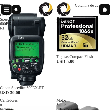
Filtro
Columna de cuadrícul
Canon
Tarjetas
Speedlite
Compact
600EX-
Flash
RT
Tarjetas Compact Flash
USD 5.00
Canon Speedlite 600EX-RT
USD 30.00
Cargadores
Motor
o
Slider
baterias
Edelkrone