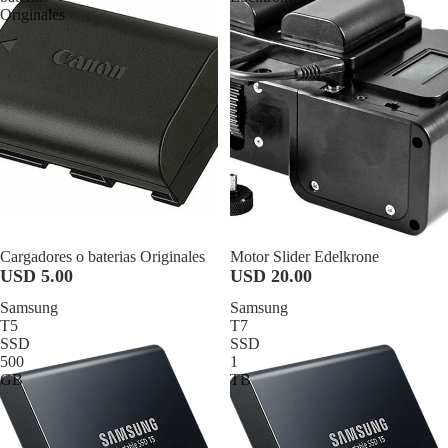
Originales
Cargadores o baterias Originales
Motor Slider Edelkrone
USD 5.00
USD 20.00
Samsung
Samsung
T5
T7
SSD
SSD
500
1
GB
TB