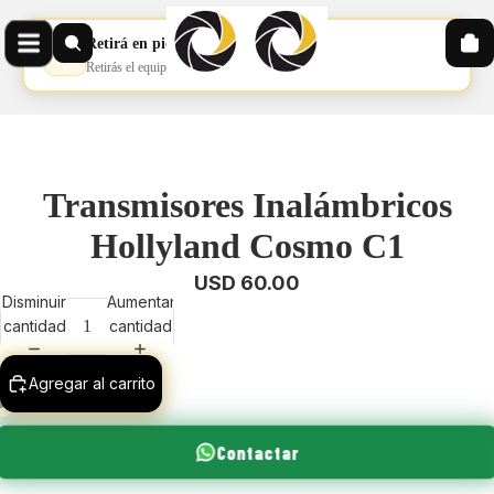
Retirá en pickup
📦
Retirás el equipo en nuestro pickup
Transmisores Inalámbricos
Hollyland Cosmo C1
USD 60.00
Disminuir
Aumentar
cantidad
cantidad
Agregar al carrito
Contactar