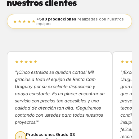
nuestros clientes
+500 producciones
realizadas con nuestros
★★★★★
equipos
★★★★★
★★★★
"¡Cinco estrellas se quedan cortas! Mil
"¡Excele
gracias a todo el equipo de Renta Cam
Uruguay!
Uruguay por su excelente disposición y
gran apoy
apoyo constante. Es un placer encontrar un
que nos 
servicio con precios tan accesibles y una
proyecto
calidad de atención tan alta. ¡Seguiremos
tecnológ
contando con ustedes para todos nuestros
condicio
proyectos!"
insupera
felices d
Producciones Grado 33
recomen
PG