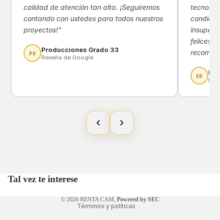
calidad de atención tan alta. ¡Seguiremos
tecnológ
contando con ustedes para todos nuestros
condicio
proyectos!"
insupera
felices d
Producciones Grado 33
recomen
PG
Reseña de Google
Eny
EG
Res
Tal vez te interese
Política de privacidad
© 2026
RENTA CAM
,
Powered by SEC
Términos y políticas