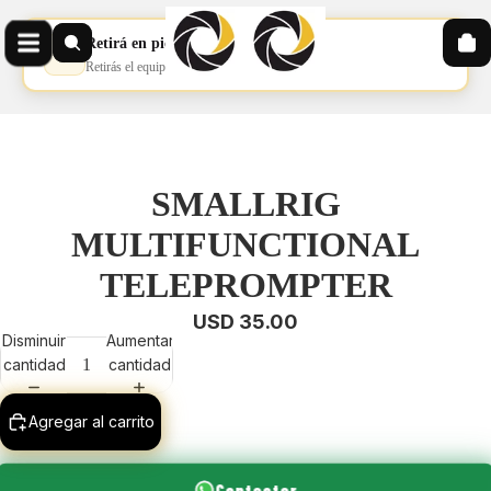
Retirá en pickup
📦
Retirás el equipo en nuestro pickup
SMALLRIG
MULTIFUNCTIONAL
TELEPROMPTER
USD 35.00
Disminuir
Aumentar
cantidad
cantidad
Agregar al carrito
Contactar