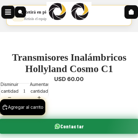
Retirá en pickup
📦
Retirás el equipo en nuestro pickup
Transmisores Inalámbricos
Hollyland Cosmo C1
USD 60.00
Disminuir
Aumentar
cantidad
cantidad
Agregar al carrito
Contactar