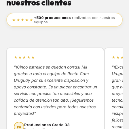
nuestros clientes
+500 producciones
realizadas con nuestros
★★★★★
equipos
★★★★★
★★★★
"¡Cinco estrellas se quedan cortas! Mil
"¡Excele
gracias a todo el equipo de Renta Cam
Uruguay!
Uruguay por su excelente disposición y
gran apoy
apoyo constante. Es un placer encontrar un
que nos 
servicio con precios tan accesibles y una
proyecto
calidad de atención tan alta. ¡Seguiremos
tecnológ
contando con ustedes para todos nuestros
condicio
proyectos!"
insupera
felices d
Producciones Grado 33
recomen
PG