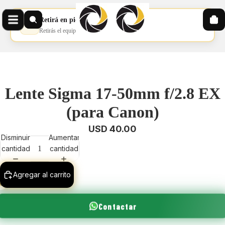
Retirá en pickup
📦
Retirás el equipo en nuestro pickup
Lente Sigma 17-50mm f/2.8 EX
(para Canon)
USD 40.00
Disminuir
Aumentar
cantidad
cantidad
Agregar al carrito
Contactar