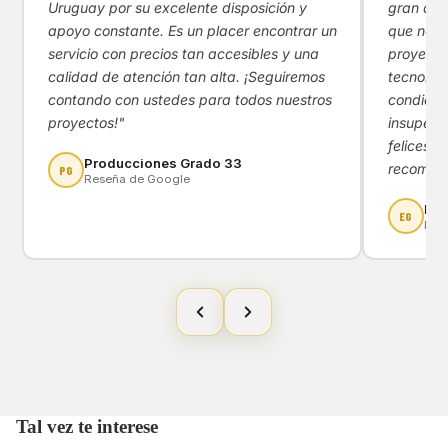
Uruguay por su excelente disposición y
gran apoy
apoyo constante. Es un placer encontrar un
que nos 
servicio con precios tan accesibles y una
proyecto
calidad de atención tan alta. ¡Seguiremos
tecnológ
contando con ustedes para todos nuestros
condicio
proyectos!"
insupera
felices d
Producciones Grado 33
recomen
PG
Reseña de Google
Eny
EG
Res
Tal vez te interese
Política de privacidad