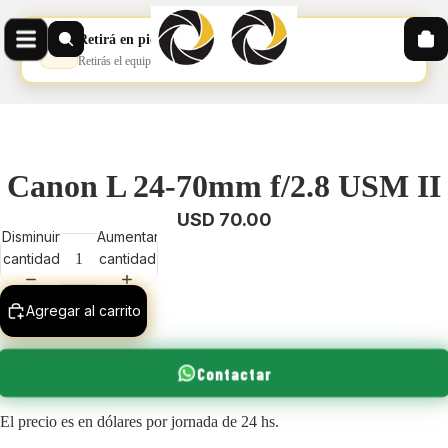
Retirá en pickup
📦
Retirás el equipo en nuestro pickup
Canon L 24-70mm f/2.8 USM II
USD 70.00
Disminuir
Aumentar
cantidad
cantidad
Agregar al carrito
Contactar
El precio es en dólares por jornada de 24 hs.