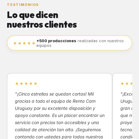
TESTIMONIOS
Lo que dicen
nuestros clientes
+500 producciones
realizadas con nuestros
★★★★★
equipos
★★★★★
★★★★
"¡Cinco estrellas se quedan cortas! Mil
"¡Excele
gracias a todo el equipo de Renta Cam
Uruguay!
Uruguay por su excelente disposición y
gran apoy
apoyo constante. Es un placer encontrar un
que nos 
servicio con precios tan accesibles y una
proyecto
calidad de atención tan alta. ¡Seguiremos
tecnológ
contando con ustedes para todos nuestros
condicio