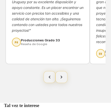
Uruguay por su excelente disposición y
gran apoy
apoyo constante. Es un placer encontrar un
que nos 
servicio con precios tan accesibles y una
proyecto
calidad de atención tan alta. ¡Seguiremos
tecnológ
contando con ustedes para todos nuestros
condicio
proyectos!"
insupera
felices d
Producciones Grado 33
recomen
PG
Reseña de Google
Eny
EG
Res
Tal vez te interese
Política de privacidad