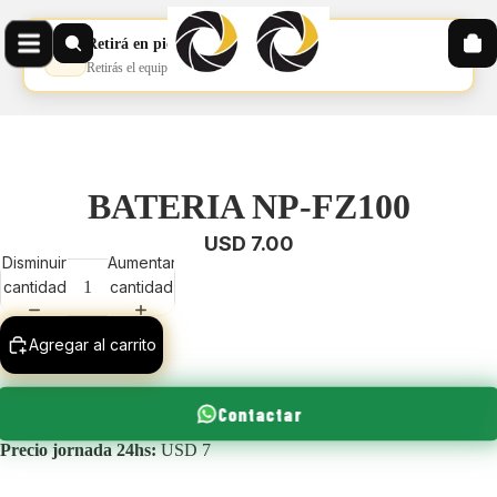
Retirá en pickup
📦
Retirás el equipo en nuestro pickup
BATERIA NP-FZ100
USD 7.00
Disminuir
Aumentar
cantidad
cantidad
Agregar al carrito
Contactar
Precio jornada 24hs:
USD 7