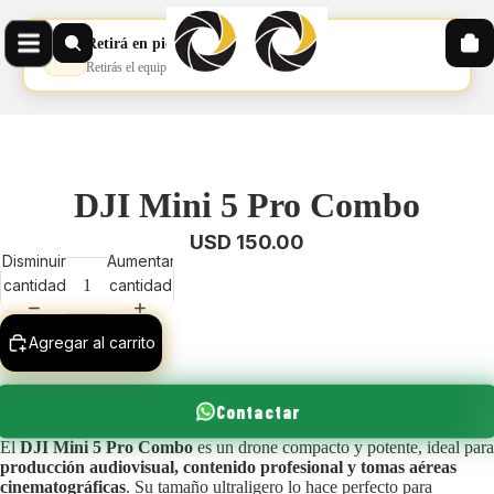
Retirá en pickup
📦
Retirás el equipo en nuestro pickup
DJI Mini 5 Pro Combo
USD 150.00
Disminuir
Aumentar
cantidad
cantidad
Agregar al carrito
Contactar
El
DJI Mini 5 Pro Combo
es un drone compacto y potente, ideal para
producción audiovisual, contenido profesional y tomas aéreas
cinematográficas
. Su tamaño ultraligero lo hace perfecto para