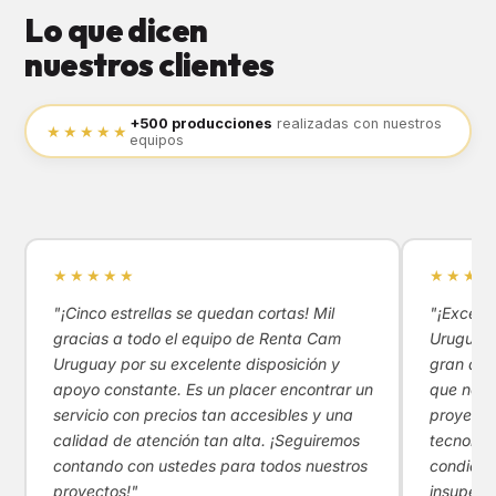
Lo que dicen
nuestros clientes
+500 producciones
realizadas con nuestros
★★★★★
equipos
★★★★★
★★★★
"¡Cinco estrellas se quedan cortas! Mil
"¡Excele
gracias a todo el equipo de Renta Cam
Uruguay!
Uruguay por su excelente disposición y
gran apoy
apoyo constante. Es un placer encontrar un
que nos 
servicio con precios tan accesibles y una
proyecto
calidad de atención tan alta. ¡Seguiremos
tecnológ
contando con ustedes para todos nuestros
condicio
proyectos!"
insupera