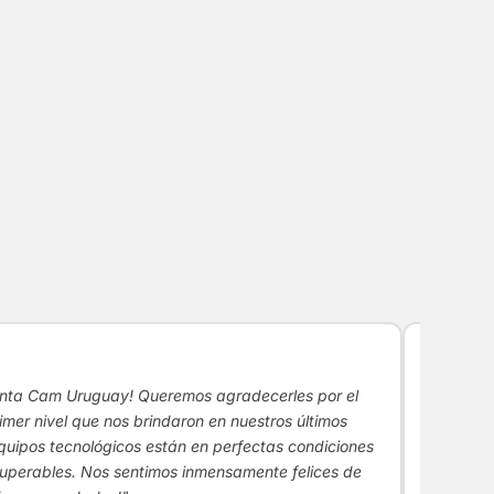
★★★
enta Cam Uruguay! Queremos agradecerles por el
"No solo
imer nivel que nos brindaron en nuestros últimos
y se not
quipos tecnológicos están en perfectas condiciones
para el 
superables. Nos sentimos inmensamente felices de
todo, un