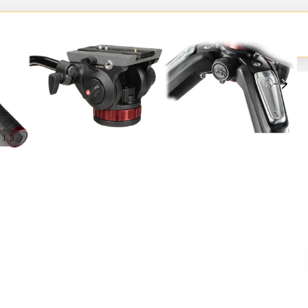
Retirá en pickup
📦
Retirás el equipo en nuestro pickup
/
1
5