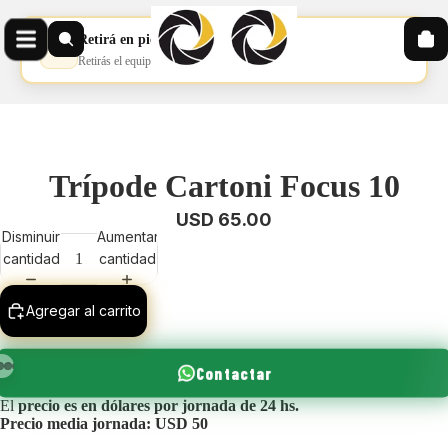
Retirá en pickup
📦
Retirás el equipo en nuestro pickup
Trípode Cartoni Focus 10
USD 65.00
Disminuir
Aumentar
cantidad
cantidad
Agregar al carrito
Contactar
El
precio es en dólares por jornada de 24 hs.
Precio media jornada: USD 50