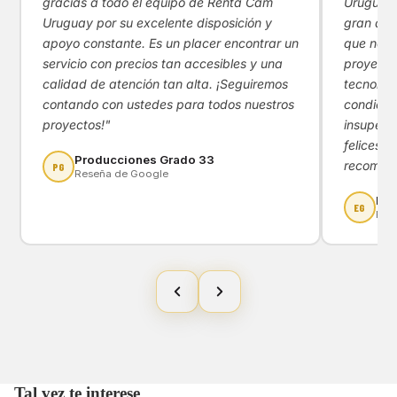
gracias a todo el equipo de Renta Cam
Uruguay!
Uruguay por su excelente disposición y
gran apoy
apoyo constante. Es un placer encontrar un
que nos 
servicio con precios tan accesibles y una
proyecto
calidad de atención tan alta. ¡Seguiremos
tecnológ
contando con ustedes para todos nuestros
condicio
proyectos!"
insupera
felices d
Producciones Grado 33
recomen
PG
Reseña de Google
Eny
EG
Res
Tal vez te interese