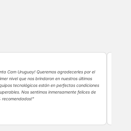
★★★
enta Cam Uruguay! Queremos agradecerles por el
"No solo
imer nivel que nos brindaron en nuestros últimos
y se not
quipos tecnológicos están en perfectas condiciones
para el 
superables. Nos sentimos inmensamente felices de
todo, un
0% recomendados!"
Pu
PC
Res