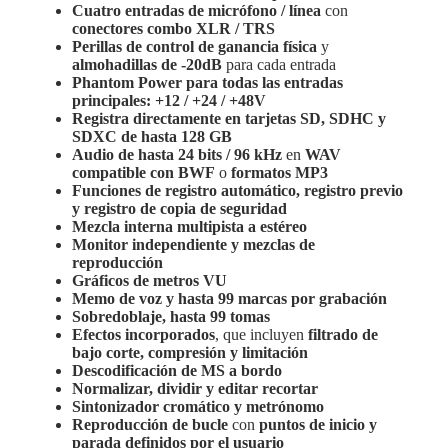
Cuatro entradas de micrófono / línea
con
conectores combo XLR / TRS
Perillas de control de ganancia física
y
almohadillas de -20dB
para cada entrada
Phantom Power para todas las entradas
principales: +12 / +24 / +48V
Registra directamente en tarjetas SD, SDHC y
SDXC de hasta 128 GB
Audio de hasta 24 bits / 96 kHz
en
WAV
compatible con BWF
o
formatos MP3
Funciones de registro automático, registro previo
y registro de copia de seguridad
Mezcla interna multipista a estéreo
Monitor independiente y mezclas de
reproducción
Gráficos de metros VU
Memo de voz y hasta 99 marcas por grabación
Sobredoblaje, hasta 99 tomas
Efectos incorporados
, que incluyen
filtrado de
bajo corte, compresión y limitación
Descodificación de MS a bordo
Normalizar, dividir y editar recortar
Sintonizador cromático y metrónomo
Reproducción de bucle
con
puntos de inicio y
parada definidos por el usuario