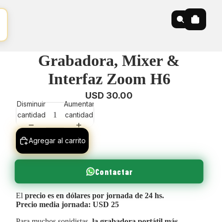
Grabadora, Mixer &
Interfaz Zoom H6
USD 30.00
Disminuir
Aumentar
cantidad
cantidad
Agregar al carrito
Contactar
El
precio es en dólares por jornada de 24 hs.
Precio media jornada: USD 25
Para muchos sonidistas,
la grabadora portátil más