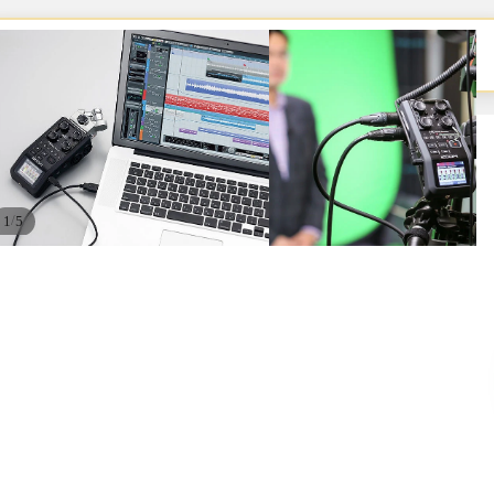
Retirá en pickup
📦
Retirás el equipo en nuestro pickup
/
1
5