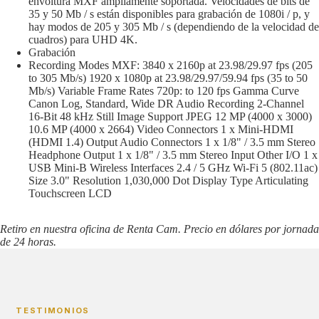
envoltura MXF ampliamente soportada. Velocidades de bits de
35 y 50 Mb / s están disponibles para grabación de 1080i / p, y
hay modos de 205 y 305 Mb / s (dependiendo de la velocidad de
cuadros) para UHD 4K.
Grabación
Recording Modes MXF: 3840 x 2160p at 23.98/29.97 fps (205
to 305 Mb/s) 1920 x 1080p at 23.98/29.97/59.94 fps (35 to 50
Mb/s) Variable Frame Rates 720p: to 120 fps Gamma Curve
Canon Log, Standard, Wide DR Audio Recording 2-Channel
16-Bit 48 kHz Still Image Support JPEG 12 MP (4000 x 3000)
10.6 MP (4000 x 2664) Video Connectors 1 x Mini-HDMI
(HDMI 1.4) Output Audio Connectors 1 x 1/8" / 3.5 mm Stereo
Headphone Output 1 x 1/8" / 3.5 mm Stereo Input Other I/O 1 x
USB Mini-B Wireless Interfaces 2.4 / 5 GHz Wi-Fi 5 (802.11ac)
Size 3.0" Resolution 1,030,000 Dot Display Type Articulating
Touchscreen LCD
Retiro en nuestra oficina de Renta Cam. Precio en dólares por jornada
de 24 horas.
TESTIMONIOS