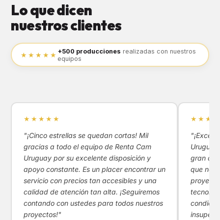
Lo que dicen
nuestros clientes
+500 producciones
realizadas con nuestros
★★★★★
equipos
★★★★★
★★★★
"¡Cinco estrellas se quedan cortas! Mil
"¡Excele
gracias a todo el equipo de Renta Cam
Uruguay!
Uruguay por su excelente disposición y
gran apoy
apoyo constante. Es un placer encontrar un
que nos 
servicio con precios tan accesibles y una
proyecto
calidad de atención tan alta. ¡Seguiremos
tecnológ
contando con ustedes para todos nuestros
condicio
proyectos!"
insupera