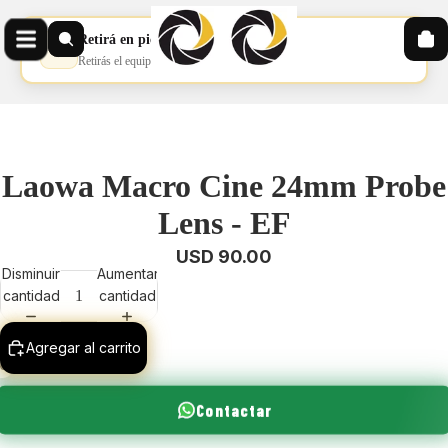
Retirá en pickup
📦
Retirás el equipo en nuestro pickup
Laowa Macro Cine 24mm Probe
Lens - EF
Reproducir el
USD 90.00
Disminuir
Aumentar
cantidad
cantidad
Agregar al carrito
Contactar