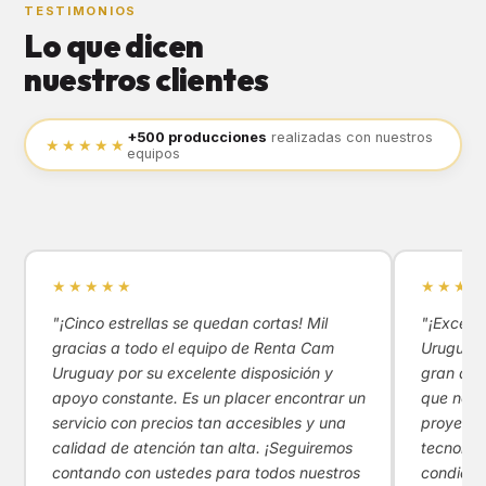
TESTIMONIOS
Lo que dicen
nuestros clientes
+500 producciones
realizadas con nuestros
★★★★★
equipos
★★★★★
★★★★
"¡Cinco estrellas se quedan cortas! Mil
"¡Excele
gracias a todo el equipo de Renta Cam
Uruguay!
Uruguay por su excelente disposición y
gran apoy
apoyo constante. Es un placer encontrar un
que nos 
servicio con precios tan accesibles y una
proyecto
calidad de atención tan alta. ¡Seguiremos
tecnológ
contando con ustedes para todos nuestros
condicio