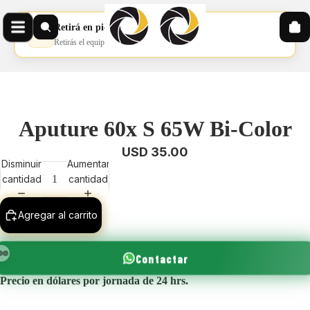
Retirá en pickup
📦
Retirás el equipo en nuestro pickup
Aputure 60x S 65W Bi-Color
USD 35.00
Disminuir
Aumentar
cantidad
cantidad
Agregar al carrito
Contactar
Precio en dólares por jornada de 24 hrs.