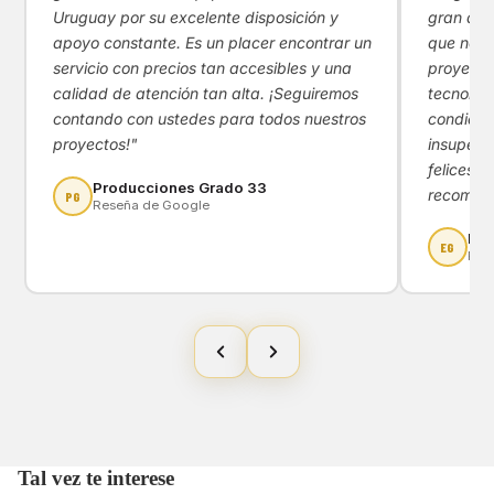
Uruguay por su excelente disposición y
gran apoy
apoyo constante. Es un placer encontrar un
que nos 
servicio con precios tan accesibles y una
proyecto
calidad de atención tan alta. ¡Seguiremos
tecnológ
contando con ustedes para todos nuestros
condicio
proyectos!"
insupera
felices d
Producciones Grado 33
recomen
PG
Reseña de Google
Eny
EG
Res
Tal vez te interese