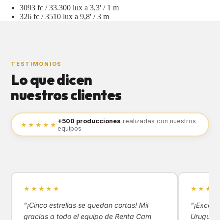
3093 fc / 33.300 lux a 3,3' / 1 m
326 fc / 3510 lux a 9,8' / 3 m
TESTIMONIOS
Lo que dicen
nuestros clientes
+500 producciones
realizadas con nuestros
★★★★★
equipos
★★★★★
★★★★
"¡Cinco estrellas se quedan cortas! Mil
"¡Excele
gracias a todo el equipo de Renta Cam
Uruguay!