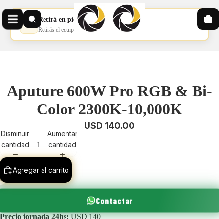
Retirá en pickup
📦
Retirás el equipo en nuestro pickup
Aputure 600W Pro RGB & Bi-
Color 2300K-10,000K
USD 140.00
Disminuir
Aumentar
cantidad
cantidad
Agregar al carrito
Contactar
Precio jornada 24hs:
USD 140