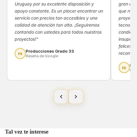
Uruguay por su excelente disposición y
gran apoy
apoyo constante. Es un placer encontrar un
que nos 
servicio con precios tan accesibles y una
proyecto
calidad de atención tan alta. ¡Seguiremos
tecnológ
contando con ustedes para todos nuestros
condicio
proyectos!"
insupera
felices d
Producciones Grado 33
recomen
PG
Reseña de Google
Eny
EG
Res
Tal vez te interese